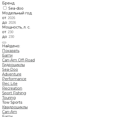
Бренд
Sea-doo
Модельный год
от
до
Мощность, л. с.
от
до
Найдено:
Показать
Багги
Can-Am Off-Road
Гидроциклы
Sea-Doo
Adventure
Performance
Rec Lite
Recreation
Sport Fishing
Touring
Tow Sports
Квадроциклы
Can-Am
Багги