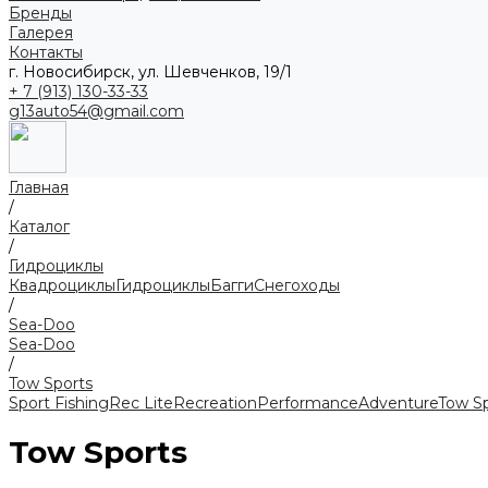
Бренды
Галерея
Контакты
г. Новосибирск, ул. Шевченков, 19/1
+ 7 (913) 130-33-33
g13auto54@gmail.com
Главная
/
Каталог
/
Гидроциклы
Квадроциклы
Гидроциклы
Багги
Снегоходы
/
Sea-Doo
Sea-Doo
/
Tow Sports
Sport Fishing
Rec Lite
Recreation
Performance
Adventure
Tow S
Tow Sports