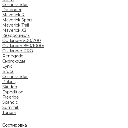
Commander
Defender
Maverick R
Maverick Sport
Maverick Trail
Maverick X3
Квадроциклы
Outlander 500/700
Outlander 850/1000r
Outlander PRO
Renegade
Снегоходы
Lynx
Brutal
Commander
Polaris
Ski-doo
Expedition
Freeride
Scandic
Summit
Tundra
Сортировка