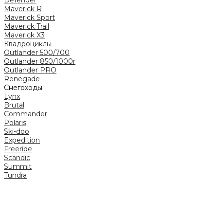
Maverick R
Maverick Sport
Maverick Trail
Maverick X3
Квадроциклы
Outlander 500/700
Outlander 850/1000r
Outlander PRO
Renegade
Снегоходы
Lynx
Brutal
Commander
Polaris
Ski-doo
Expedition
Freeride
Scandic
Summit
Tundra