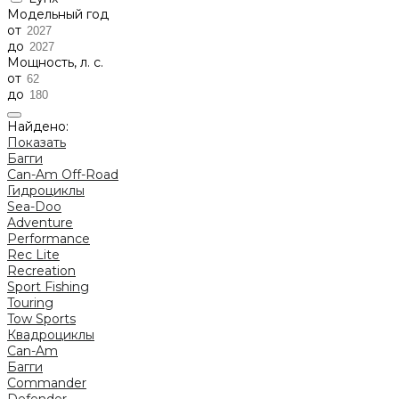
Модельный год
от
до
Мощность, л. с.
от
до
Найдено:
Показать
Багги
Can-Am Off-Road
Гидроциклы
Sea-Doo
Adventure
Performance
Rec Lite
Recreation
Sport Fishing
Touring
Tow Sports
Квадроциклы
Can-Am
Багги
Commander
Defender