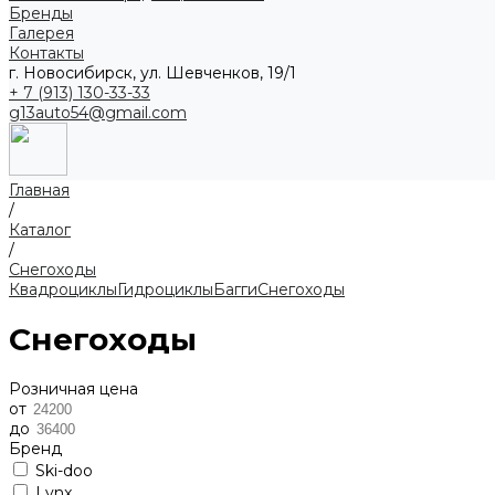
Бренды
Галерея
Контакты
г. Новосибирск, ул. Шевченков, 19/1
+ 7 (913) 130-33-33
g13auto54@gmail.com
Главная
/
Каталог
/
Снегоходы
Квадроциклы
Гидроциклы
Багги
Снегоходы
Снегоходы
Розничная цена
от
до
Бренд
Ski-doo
Lynx