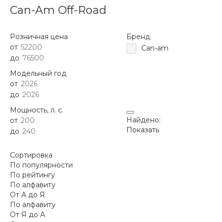
Can-Am Off-Road
Розничная цена
Бренд
от
Can-am
до
Модельный год
от
до
Мощность, л. с.
Найдено:
от
Показать
до
Сортировка
По популярности
По рейтингу
По алфавиту
От А до Я
По алфавиту
От Я до А