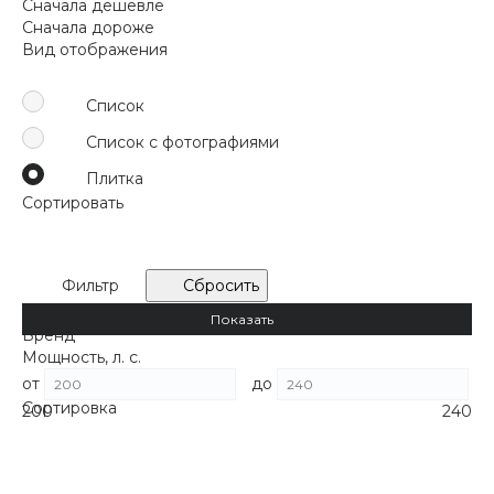
Сначала дешевле
Сначала дороже
Вид отображения
Список
Список с фотографиями
Плитка
Сортировать
По популярности
Сначала товары, которые чаще
покупают
Фильтр
Сбросить
По рейтингу
Сначала товары с высокими оценками
Розничная цена
Показать
По алфавиту
От А до Я
Бренд
По алфавиту
От Я до А
Мощность, л. с.
Сначала дешевле
от
до
Сортировка
Сначала дороже
200
240